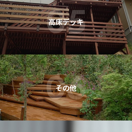
05
高床デッキ
06
その他