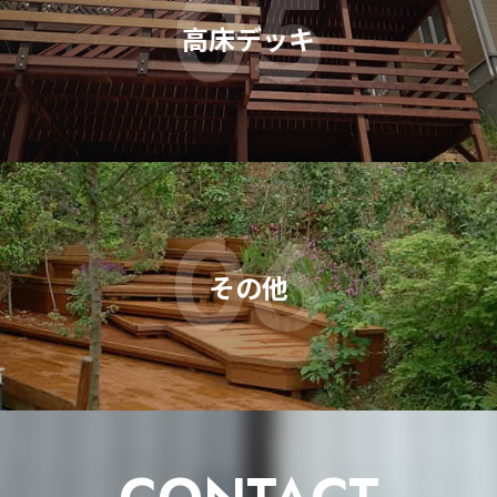
05
高床デッキ
06
その他